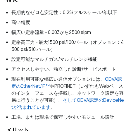
長期的なゼロ点安定性：0.2%フルスケール/年以下
高い精度
幅広い定格流量 - 0.003から2500 slpm
定格高圧力 - 最大1500 psi/100バール（オプション：4
500 psi/310 バール）
設定可能なマルチガス/マルチレンジ機能
アクセスしやすい、独立した診断/サービスポート
現在利用可能な幅広い通信オプションには、
ODVA認
定のEtherNet/IP™
やPROFINET（いずれもWebベース
のインターフェースを搭載し、ネットワーク設定を容
易に行うことが可能）、
そしてODVA認定のDeviceNe
tが含まれています
。
工場、または現場で保守しやすいモジュール設計
メリット