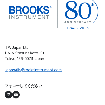
ITW Japan Ltd.
1-4-4 Kitasuna Koto-Ku
Tokyo, 136-0073 Japan
JapanAll@BrooksInstrument.com
フォローしてください