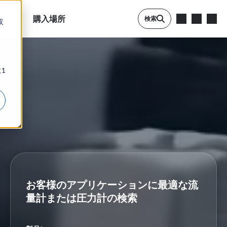
検索
購入場所
検索
収
1
お客様のアプリケーションに最適な流
量計または圧力計の検索