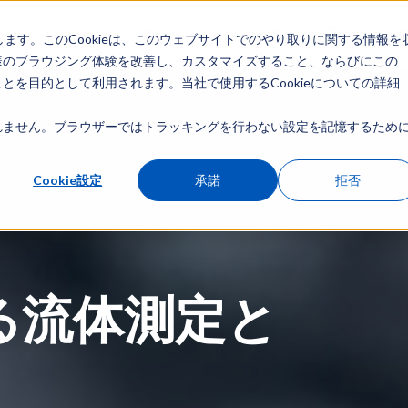
ト
サービスとサポート
リソース
正規代理店
します。このCookieは、このウェブサイトでのやり取りに関する情報を
様のブラウジング体験を改善し、カスタマイズすること、ならびにこの
を目的として利用されます。当社で使用するCookieについての詳細
ません。ブラウザーではトラッキングを行わない設定を記憶するために
Cookie設定
承諾
拒否
る流体測定と