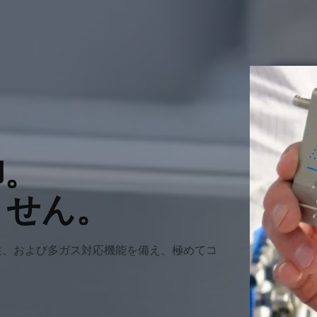
御。
ません。
性、および多ガス対応機能を備え、極めてコ