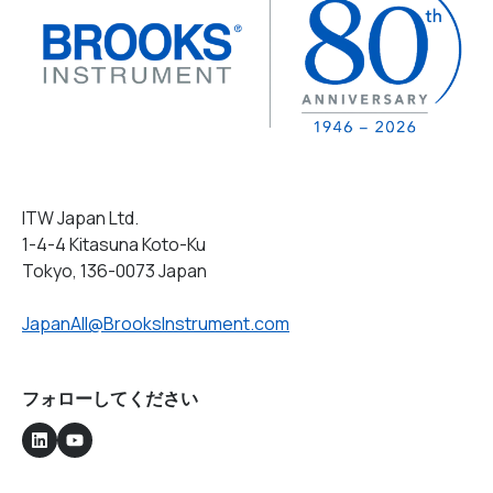
ITW Japan Ltd.
1-4-4 Kitasuna Koto-Ku
Tokyo, 136-0073 Japan
JapanAll@BrooksInstrument.com
フォローしてください