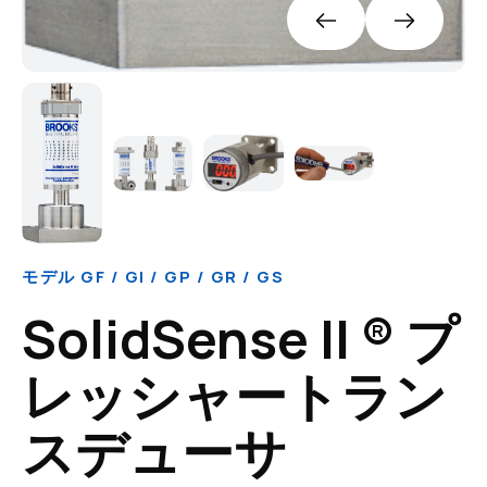
モデル GF / GI / GP / GR / GS
SolidSense II ® プ
レッシャートラン
スデューサ