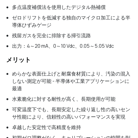
多点温度補償法を使用したデジタル熱補償
ゼロドリフトを低減する独自のマイクロ加工による半
導体ひずみゲージ
残留ガスを完全に排除する掃引流路
出力：4～20 mA、0～10 Vdc、0.05～5.05 Vdc
メリット
めらかな表面仕上げと耐腐食材質により、汚染の混入
しない測定が可能 - 半導体や工業アプリケーションに
最適
水素脆化に対する耐性が高く、長期使用が可能
可変温度下でも、長期安定した繰り返し性の高いセン
サ性能により、信頼性の高いパフォーマンスを実現
卓越した安定性で高精度を維持
初期ゼロ調整がなく、キャリブレーションの時間を削