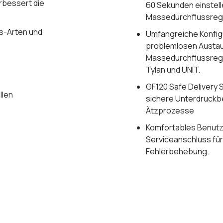
rbessert die
60 Sekunden einstell
Massedurchflussregle
as-Arten und
Umfangreiche Konfig
problemlosen Austau
Massedurchflussregler
Tylan und UNIT.
GF120 Safe Delivery 
llen
sichere Unterdruckbe
Ätzprozesse
Komfortables Benutz
Serviceanschluss für
Fehlerbehebung.