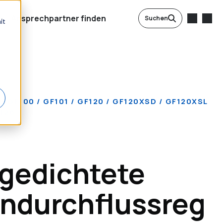
Ansprechpartner finden
Suchen
it
: GF100 / GF101 / GF120 / GF120XSD / GF120XSL
F126
lgedichtete
ndurchflussreg