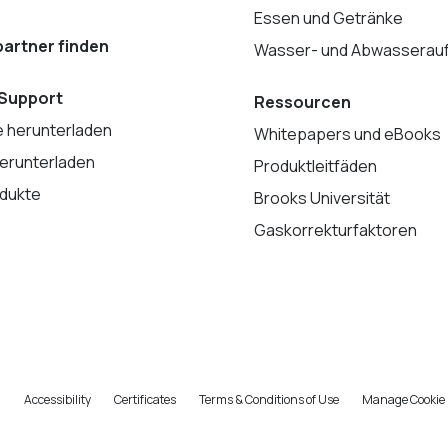
Essen und Getränke
artner finden
Wasser- und Abwasserauf
 Support
Ressourcen
 herunterladen
Whitepapers und eBooks
erunterladen
Produktleitfäden
dukte
Brooks Universität
Gaskorrekturfaktoren
n
Accessibility
Certificates
Terms & Conditions of Use
Manage Cookie 