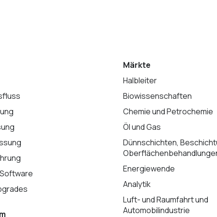
Märkte
Halbleiter
sfluss
Biowissenschaften
lung
Chemie und Petrochemie
sung
Öl und Gas
ssung
Dünnschichten, Beschich
Oberflächenbehandlunge
hrung
Energiewende
 Software
Analytik
pgrades
Luft- und Raumfahrt und
Automobilindustrie
am