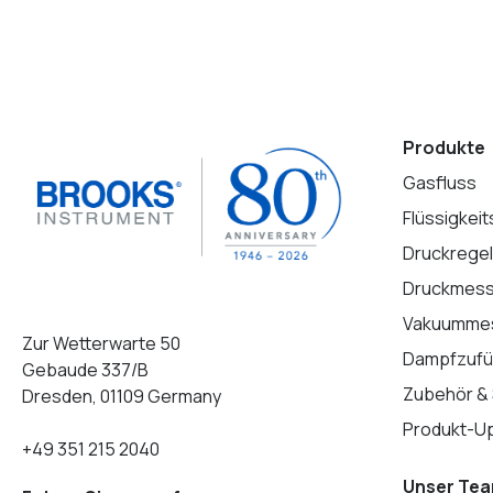
Produkte
Gasfluss
Flüssigkeit
Druckrege
Druckmes
Vakuumme
Zur Wetterwarte 50
Dampfzufü
Gebaude 337/B
Zubehör &
Dresden, 01109 Germany
Produkt-U
+49 351 215 2040
Unser Te