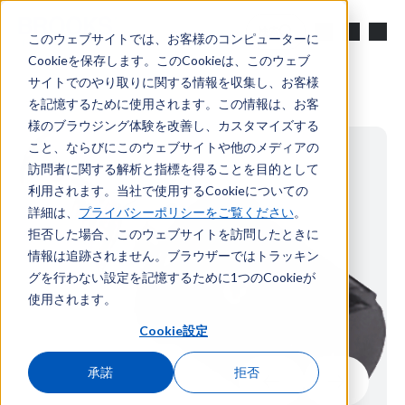
メインコンテンツへスキップ
検索
このウェブサイトでは、お客様のコンピューターに
Cookieを保存します。このCookieは、このウェブ
サイトでのやり取りに関する情報を収集し、お客様
を記憶するために使用されます。この情報は、お客
様のブラウジング体験を改善し、カスタマイズする
こと、ならびにこのウェブサイトや他のメディアの
訪問者に関する解析と指標を得ることを目的として
利用されます。当社で使用するCookieについての
詳細は、
プライバシーポリシーをご覧ください
。
拒否した場合、このウェブサイトを訪問したときに
情報は追跡されません。ブラウザーではトラッキン
グを行わない設定を記憶するために1つのCookieが
使用されます。
Cookie設定
承諾
拒否