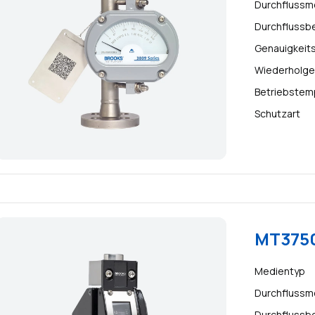
Durchflussm
Durchflussb
Genauigkeit
Wiederholge
Betriebstem
Schutzart
MT3750
Medientyp
Durchflussm
Durchflussb