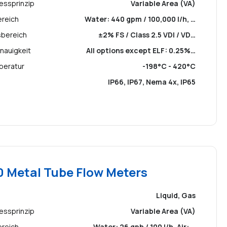
essprinzip
Variable Area (VA)
ereich
Water: 440 gpm / 100,000 l/h, …
sbereich
±2% FS / Class 2.5 VDI / VD…
nauigkeit
All options except ELF: 0.25%…
peratur
-198°C - 420°C
IP66, IP67, Nema 4x, IP65
 Metal Tube Flow Meters
Liquid, Gas
essprinzip
Variable Area (VA)
ereich
Water: 26 gph / 100 l/h, Air: …