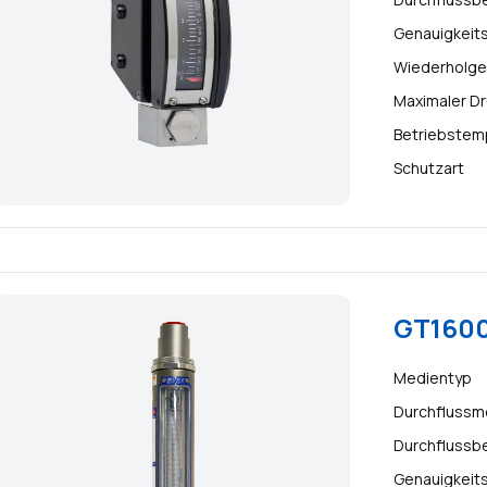
Genauigkeit
Wiederholge
Maximaler D
Betriebstem
Schutzart
GT1600
Medientyp
Durchflussm
Durchflussb
Genauigkeit