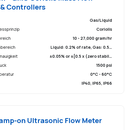
& Controllers
Gas/Liquid
essprinzip
Coriolis
ereich
10 - 27,000 gram/hr
sbereich
Liquid: 0.2% of rate, Gas: 0.5…
nauigkeit
±0.05% or ±[0.5 x (zero stabil…
ruck
1500 psi
peratur
0°C - 60°C
IP40, IP65, IP66
amp-on Ultrasonic Flow Meter