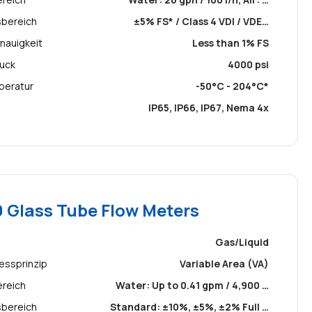
sbereich
±5% FS* / Class 4 VDI / VDE…
nauigkeit
Less than 1% FS
ruck
4000 psi
peratur
-50°C - 204°C*
IP65, IP66, IP67, Nema 4x
 Glass Tube Flow Meters
Gas/Liquid
essprinzip
Variable Area (VA)
ereich
Water: Up to 0.41 gpm / 4,900 …
sbereich
Standard: ±10%, ±5%, ±2% Full …