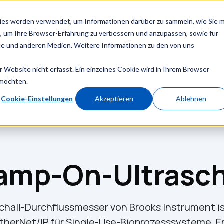
Service & Support
Ressourcen
Unser Team
ies werden verwendet, um Informationen darüber zu sammeln, wie Sie m
, um Ihre Browser-Erfahrung zu verbessern und anzupassen, sowie für
e und anderen Medien. Weitere Informationen zu den von uns
Website nicht erfasst. Ein einzelnes Cookie wird in Ihrem Browser
 möchten.
Cookie-Einstellungen
Akzeptieren
Ablehnen
amp-On-Ultrasch
hall-Durchflussmesser von Brooks Instrument ist
therNet/IP für Single-Use-Bioprozesssysteme. Er