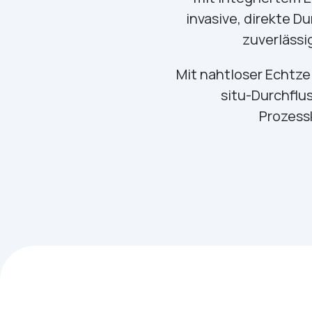
invasive, direkte 
zuverläss
Mit nahtloser Echtze
situ-Durchflu
Prozess