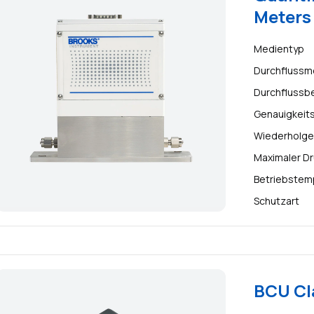
Meters 
Medientyp
Durchflussm
Durchflussb
Genauigkeit
Wiederholge
Maximaler D
Betriebstem
Schutzart
BCU Cl