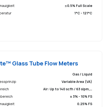
nauigkeit
≤0.5% Full Scale
peratur
1°C - 121°C
te™ Glass Tube Flow Meters
Gas / Liquid
essprinzip
Variable Area (VA)
ereich
Air: Up to 140 scfh / 63 slpm,…
sbereich
± 3% - 10% FS
nauigkeit
0.25% FS