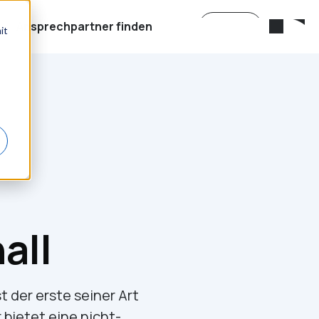
Ansprechpartner finden
Suchen
it
all
 der erste seiner Art
 bietet eine nicht-