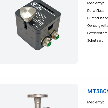
Medientyp
Durchflussm
Durchflussb
Genauigkeit
Betriebstem
Schutzart
MT3809
Medientyp