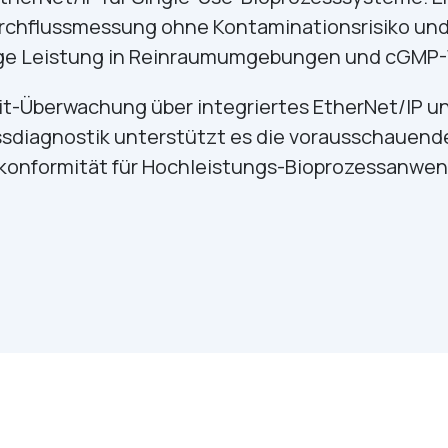
Durchflussmessung ohne Kontaminationsrisiko und
ige Leistung in Reinraumumgebungen und cGMP-
it-Überwachung über integriertes EtherNet/IP und 
ssdiagnostik unterstützt es die vorausschauen
konformität für Hochleistungs-Bioprozessanwe