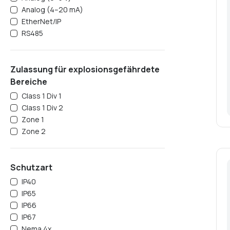
Analog (4–20 mA)
EtherNet/IP
RS485
Zulassung für explosionsgefährdete
Bereiche
Class 1 Div 1
Class 1 Div 2
Zone 1
Zone 2
Schutzart
IP40
IP65
IP66
IP67
Nema 4x