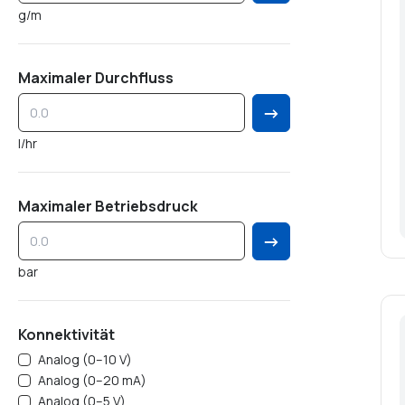
g/m
Maximaler Durchfluss
→
l/hr
Maximaler Betriebsdruck
→
bar
Konnektivität
Analog (0–10 V)
Analog (0–20 mA)
Analog (0–5 V)