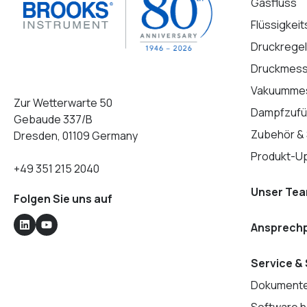
Gasfluss
Flüssigkeit
Druckrege
Druckmes
Vakuumme
Zur Wetterwarte 50
Dampfzufü
Gebaude 337/B
Zubehör &
Dresden, 01109 Germany
Produkt-U
+49 351 215 2040
Unser Te
Folgen Sie uns auf
Ansprechp
Service &
Dokumente
Software h