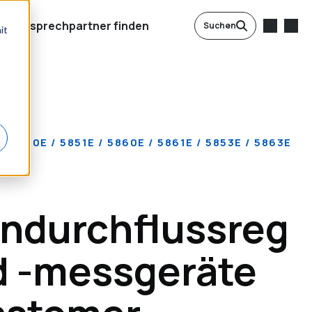
Ansprechpartner finden
Suchen
it
 5850E / 5851E / 5860E / 5861E / 5853E / 5863E
ndurchflussreg
d -messgeräte