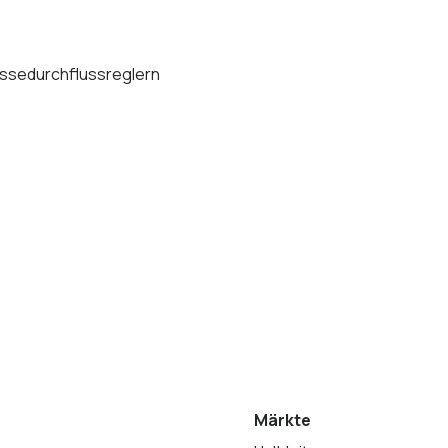
assedurchflussreglern
Märkte