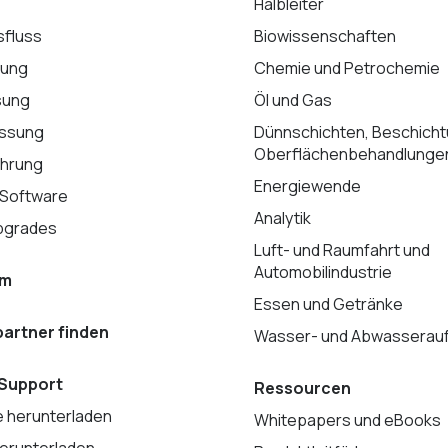
Halbleiter
sfluss
Biowissenschaften
lung
Chemie und Petrochemie
sung
Öl und Gas
ssung
Dünnschichten, Beschich
Oberflächenbehandlunge
hrung
Energiewende
 Software
Analytik
pgrades
Luft- und Raumfahrt und
Automobilindustrie
am
Essen und Getränke
artner finden
Wasser- und Abwasserauf
 Support
Ressourcen
 herunterladen
Whitepapers und eBooks
erunterladen