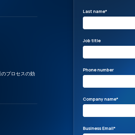
Last name
*
Job title
Phone number
様のプロセスの効
Company name
*
Business Email
*