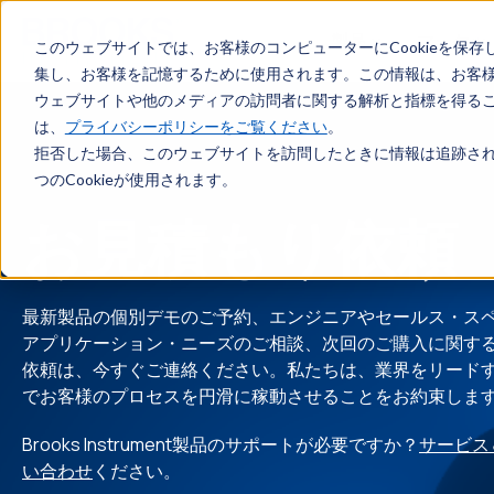
メインコンテンツへスキップ
製品
マーケッ
このウェブサイトでは、お客様のコンピューターにCookieを保存
集し、お客様を記憶するために使用されます。この情報は、お客
ウェブサイトや他のメディアの訪問者に関する解析と指標を得ること
は、
プライバシーポリシーをご覧ください
。
拒否した場合、このウェブサイトを訪問したときに情報は追跡され
つのCookieが使用されます。
お見積もり依頼
最新製品の個別デモのご予約、エンジニアやセールス・ス
アプリケーション・ニーズのご相談、次回のご購入に関す
依頼は、今すぐご連絡ください。私たちは、業界をリード
でお客様のプロセスを円滑に稼動させることをお約束しま
Brooks Instrument製品のサポートが必要ですか？
サービス
い合わせ
ください。