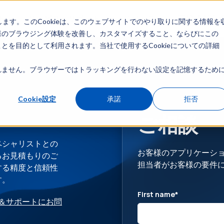
ト
サービスとサポート
リソース
正規代理店
します。このCookieは、このウェブサイトでのやり取りに関する情報を
様のブラウジング体験を改善し、カスタマイズすること、ならびにこの
を目的として利用されます。当社で使用するCookieについての詳細
ません。ブラウザーではトラッキングを行わない設定を記憶するために
Cookie設定
承諾
拒否
ご相談
ペシャリストとの
お客様のアプリケーションの
るお見積もりのご
担当者がお客様の要件
する精度と信頼性
す。
First name
*
＆サポートにお問