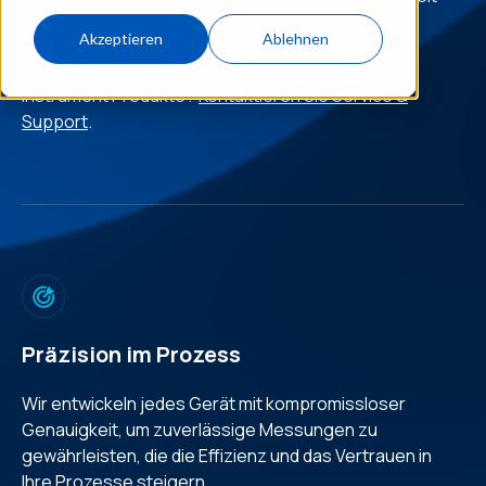
reibungslos ablaufen.
Akzeptieren
Ablehnen
Benötigen Sie Unterstützung für Ihre Brooks
Instrument Produkte?
Kontaktieren Sie Service &
Support
.
Präzision im Prozess
Wir entwickeln jedes Gerät mit kompromissloser
Genauigkeit, um zuverlässige Messungen zu
gewährleisten, die die Effizienz und das Vertrauen in
Ihre Prozesse steigern.