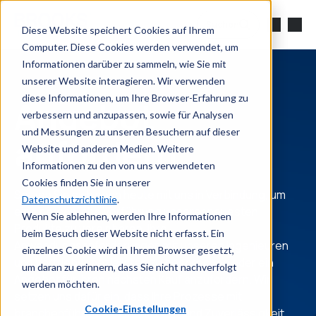
Zum Hauptinhalt springen
Suchen
Diese Website speichert Cookies auf Ihrem
Computer. Diese Cookies werden verwendet, um
Informationen darüber zu sammeln, wie Sie mit
unserer Website interagieren. Wir verwenden
diese Informationen, um Ihre Browser-Erfahrung zu
Angebot
verbessern und anzupassen, sowie für Analysen
und Messungen zu unseren Besuchern auf dieser
anfordern
Website und anderen Medien. Weitere
Informationen zu den von uns verwendeten
Cookies finden Sie in unserer
Setzen Sie sich noch heute mit uns in Verbindung, um
Datenschutzrichtlinie
.
eine persönliche Vorführung unserer neuesten
Wenn Sie ablehnen, werden Ihre Informationen
Produkte zu vereinbaren, Ihre
beim Besuch dieser Website nicht erfasst. Ein
Anwendungsanforderungen mit unseren Ingenieuren
einzelnes Cookie wird in Ihrem Browser gesetzt,
und Vertriebsspezialisten zu besprechen oder ein
um daran zu erinnern, dass Sie nicht nachverfolgt
Angebot für Ihren nächsten Kauf anzufordern. Wir
werden möchten.
setzen uns dafür ein, dass Ihre Prozesse mit
Cookie-Einstellungen
branchenführender Genauigkeit und Zuverlässigkeit