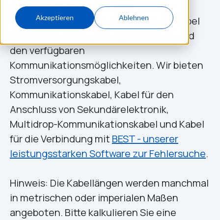
Anschluss unserer Produkte an Ihren
Akzeptieren
Ablehnen
Prozess zu erfüllen. Die verfügbaren Kabel
basieren auf dem jeweiligen Produkt und
den verfügbaren
Kommunikationsmöglichkeiten. Wir bieten
Stromversorgungskabel,
Kommunikationskabel, Kabel für den
Anschluss von Sekundärelektronik,
Multidrop-Kommunikationskabel und Kabel
für die Verbindung mit
BEST - unserer
leistungsstarken Software zur Fehlersuche
.
Hinweis: Die Kabellängen werden manchmal
in metrischen oder imperialen Maßen
angeboten. Bitte kalkulieren Sie eine