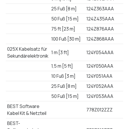
25 Fuß [8 m]
124Z363AAA
50 Fuß [15 m]
124Z435AAA
75 ft [23 m]
124Z876AAA
100 Fuß [30 m]
124Z868AAA
025X Kabelsatz für
1 m [3 ft]
124Y054AAA
Sekundärelektronik
1,5 m [5 ft]
124Y050AAA
10 Fuß [3 m]
124Y051AAA
25 Fuß [8 m]
124Y052AAA
50 Fuß [15 m]
124Y053AAA
BEST Software
778Z012ZZZ
Kabel Kit & Netzteil
BEST-