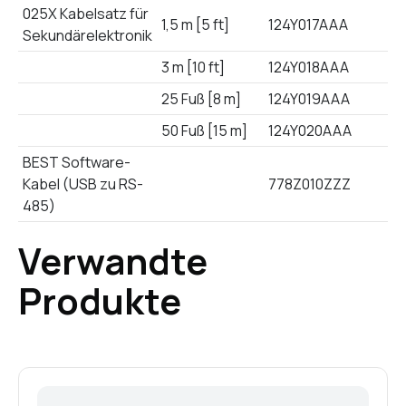
025X Kabelsatz für
1,5 m [5 ft]
124Y017AAA
Sekundärelektronik
3 m [10 ft]
124Y018AAA
25 Fuß [8 m]
124Y019AAA
50 Fuß [15 m]
124Y020AAA
BEST Software-
Kabel (USB zu RS-
778Z010ZZZ
485)
Verwandte
Produkte