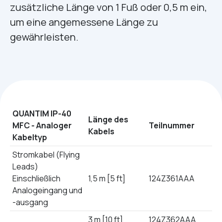
zusätzliche Länge von 1 Fuß oder 0,5 m ein,
um eine angemessene Länge zu
gewährleisten.
QUANTIM IP-40
Länge des
MFC - Analoger
Teilnummer
Kabels
Kabeltyp
Stromkabel (Flying
Leads)
Einschließlich
1,5 m [5 ft]
124Z361AAA
Analogeingang und
-ausgang
3 m [10 ft]
124Z362AAA