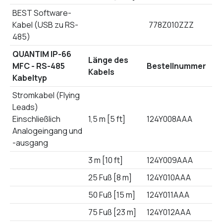
BEST Software-
Kabel (USB zu RS-
778Z010ZZZ
485)
QUANTIM IP-66
Länge des
MFC - RS-485
Bestellnummer
Kabels
Kabeltyp
Stromkabel (Flying
Leads)
Einschließlich
1,5 m [5 ft]
124Y008AAA
Analogeingang und
-ausgang
3 m [10 ft]
124Y009AAA
25 Fuß [8 m]
124Y010AAA
50 Fuß [15 m]
124Y011AAA
75 Fuß [23 m]
124Y012AAA