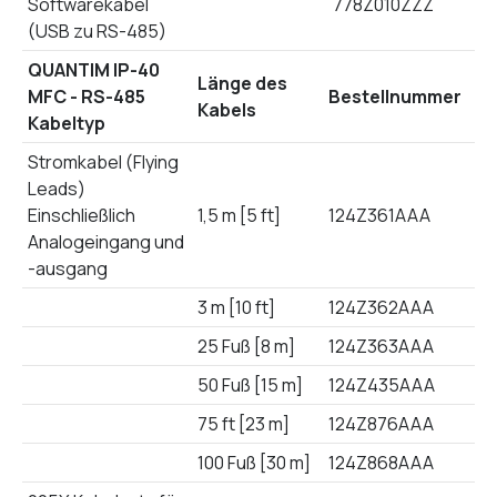
Softwarekabel
778Z010ZZZ
(USB zu RS-485)
QUANTIM IP-40
Länge des
MFC - RS-485
Bestellnummer
Kabels
Kabeltyp
Stromkabel (Flying
Leads)
Einschließlich
1,5 m [5 ft]
124Z361AAA
Analogeingang und
-ausgang
3 m [10 ft]
124Z362AAA
25 Fuß [8 m]
124Z363AAA
50 Fuß [15 m]
124Z435AAA
75 ft [23 m]
124Z876AAA
100 Fuß [30 m]
124Z868AAA