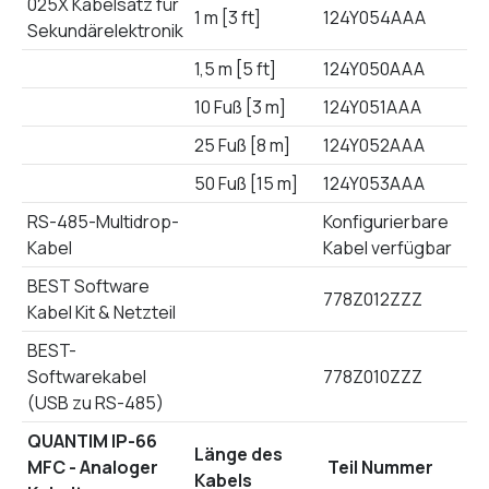
025X Kabelsatz für
1 m [3 ft]
124Y054AAA
Sekundärelektronik
1,5 m [5 ft]
124Y050AAA
10 Fuß [3 m]
124Y051AAA
25 Fuß [8 m]
124Y052AAA
50 Fuß [15 m]
124Y053AAA
RS-485-Multidrop-
Konfigurierbare
Kabel
Kabel verfügbar
BEST Software
778Z012ZZZ
Kabel Kit & Netzteil
BEST-
Softwarekabel
778Z010ZZZ
(USB zu RS-485)
QUANTIM IP-66
Länge des
MFC - Analoger
Teil Nummer
Kabels