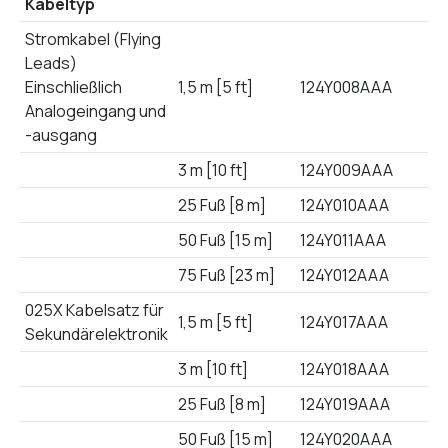
Kabeltyp
Stromkabel (Flying
Leads)
Einschließlich
1,5 m [5 ft]
124Y008AAA
Analogeingang und
-ausgang
3 m [10 ft]
124Y009AAA
25 Fuß [8 m]
124Y010AAA
50 Fuß [15 m]
124Y011AAA
75 Fuß [23 m]
124Y012AAA
025X Kabelsatz für
1,5 m [5 ft]
124Y017AAA
Sekundärelektronik
3 m [10 ft]
124Y018AAA
25 Fuß [8 m]
124Y019AAA
50 Fuß [15 m]
124Y020AAA